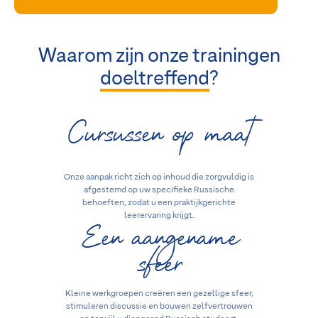
Waarom zijn onze trainingen
doeltreffend
?
Cursussen op maat
Onze aanpak richt zich op inhoud die zorgvuldig is
afgestemd op uw specifieke Russische
behoeften, zodat u een praktijkgerichte
Een aangename
leerervaring krijgt.
sfeer
Kleine werkgroepen creëren een gezellige sfeer,
stimuleren discussie en bouwen zelfvertrouwen