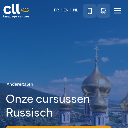
Téléphone
Ga naar de wink
FR
EN
NL
Menu
CLL
Andere talen
Onze cursussen
Russisch