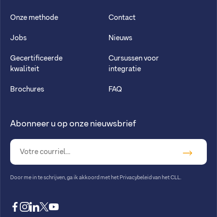
Onze methode
Contact
Jobs
Nieuws
Gecertificeerde
Cursussen voor
kwaliteit
integratie
Brochures
FAQ
Abonneer u op onze nieuwsbrief
Door me in te schrijven, ga ik akkoord met
het Privacybeleid van het CLL
.
facebook
instagram
linkedin
twitter
youtube