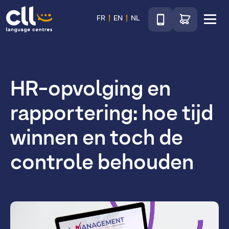
Téléphone
Ga naar de wink
FR
EN
NL
Menu
CLL
HR-opvolging en
rapportering: hoe tijd
winnen en toch de
controle behouden