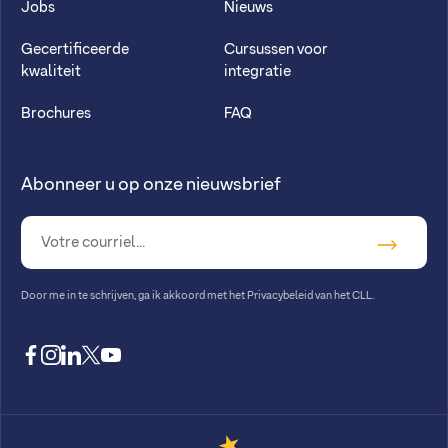
Jobs
Nieuws
Gecertificeerde
Cursussen voor
kwaliteit
integratie
Brochures
FAQ
Abonneer u op onze nieuwsbrief
Door me in te schrijven, ga ik akkoord met
het Privacybeleid van het CLL
.
facebook
instagram
linkedin
twitter
youtube