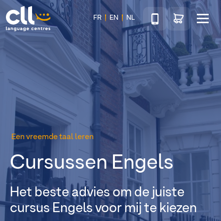
Téléphone
Ga naar de wink
FR
EN
NL
Menu
CLL
Een vreemde taal leren
Cursussen Engels
Het beste advies om de juiste
cursus Engels voor mij te kiezen