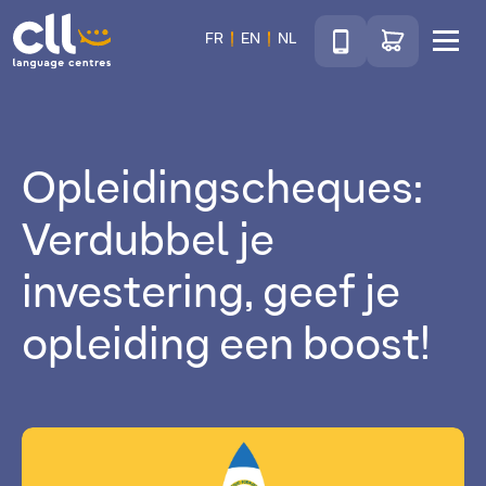
Téléphone
Ga naar de wink
FR
EN
NL
Menu
CLL
Opleidingscheques:
Verdubbel je
investering, geef je
opleiding een boost!