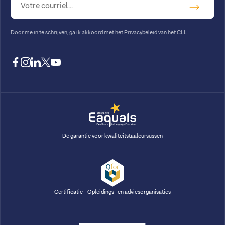
Door me in te schrijven, ga ik akkoord met
het Privacybeleid van het CLL
.
facebook
instagram
linkedin
twitter
youtube
De garantie voor kwaliteitstaalcursussen
Certificatie - Opleidings- en adviesorganisaties