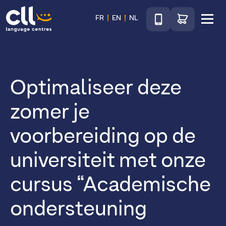
Téléphone
Ga naar de wink
FR
EN
NL
Menu
CLL
Optimaliseer deze
zomer je
voorbereiding op de
universiteit met onze
cursus “Academische
ondersteuning