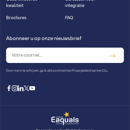
kwaliteit
integratie
Brochures
FAQ
Abonneer u op onze nieuwsbrief
Door me in te schrijven, ga ik akkoord met
het Privacybeleid van het CLL
.
facebook
instagram
linkedin
twitter
youtube