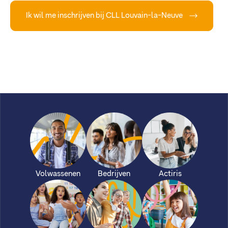
Ik wil me inschrijven bij CLL Louvain-la-Neuve
Volwassenen
Bedrijven
Actiris